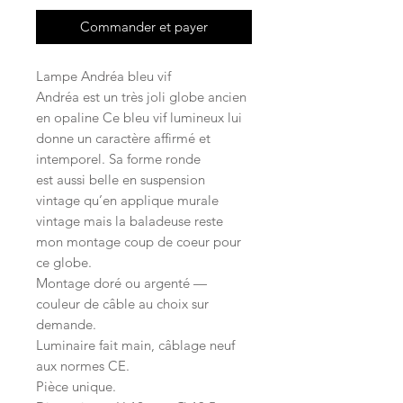
Commander et payer
Lampe Andréa bleu vif
Andréa est un très joli globe ancien
en opaline Ce bleu vif lumineux lui
donne un caractère affirmé et
intemporel. Sa forme ronde
est aussi belle en suspension
vintage qu’en applique murale
vintage mais la baladeuse reste
mon montage coup de coeur pour
ce globe.
Montage doré ou argenté —
couleur de câble au choix sur
demande.
Luminaire fait main, câblage neuf
aux normes CE.
Pièce unique.