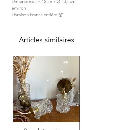
Dimensions : H 12cm x Ø 13,5cm
environ
Livraison France entière 📦
Articles similaires
Nouveauté