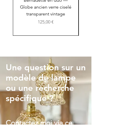
Bernadette en duo —
Solange, Globe an
Globe ancien verre ciselé
verre moulé ambré vi
transparent vintage
Prix
125,00 €
Une question sur un
modèle de lampe
ou une recherche
spécifique ?
Contactez moi via ce