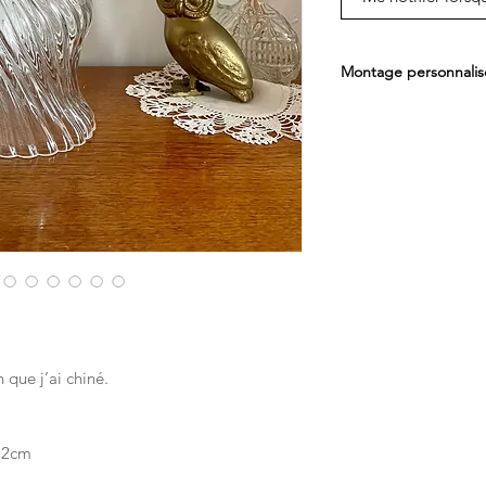
Montage personnalis
Pour les montages e
longueur de cable d
l'ajuster en fonction 
Pour les montages e
ensemble de la longu
Pour les montages en
sortie éléctrique dan
avec cable, interrupt
possible d'integrer u
La plupart de mes m
avec un montage doré
brillant et un cable é
 que j’ai chiné.
possible de choisir u
contacter pour créer
 12cm