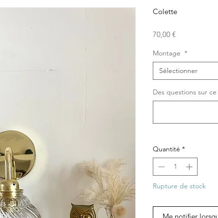
Colette
Prix
70,00 €
Montage
*
Sélectionner
Des questions sur ce 
Quantité
*
Rupture de stock
Me notifier lorsq