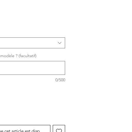
modèle ? (facultatif)
0/500
ue cet article est disponible