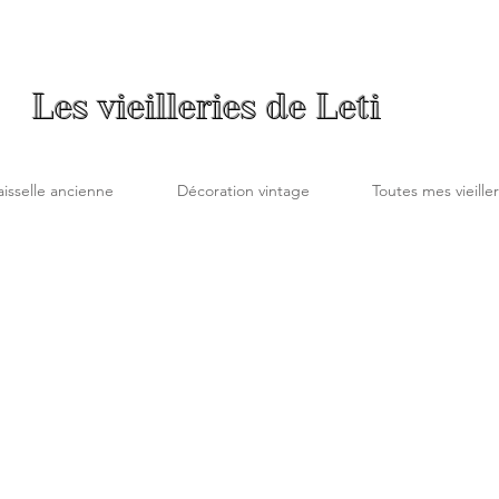
Les vieilleries de Leti
aisselle ancienne
Décoration vintage
Toutes mes vieiller