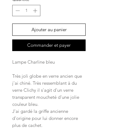
Ajouter au panier
Commander et payer
Lampe Charline bleu
Très joli globe en verre ancien que
j'ai chiné. Très ressemblant à du
verre Clichy il s'agit d'un verre
transparent moucheté d'une jolie
couleur bleu.
J'ai gardé la griffe ancienne
d'origine pour lui donner encore
plus de cachet.