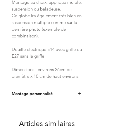
Montage au choix, applique murale,
suspension ou baladeuse.
Ce globe ira également très bien en
suspension multiple comme sur la
dernière photo (exemple de
combinaison).
Douille électrique E14 avec griffe ou
E27 sans la griffe
Dimensions : environs 26cm de
diamètre x 10 cm de haut environs
Montage personnalisé
Pour les montages en baladeuse je
propose une longueur de cable de
220cm mais nous pouvons l'ajuster en
Articles similaires
fonction de vos besoins.
Pour les montages en suspension