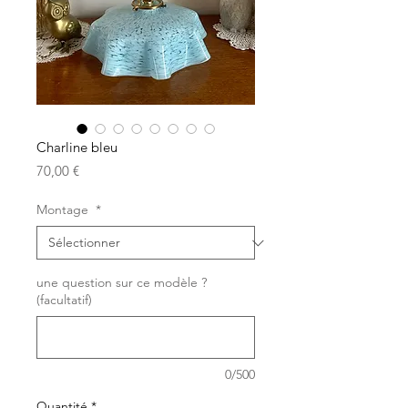
Charline bleu
Prix
70,00 €
Montage
*
une question sur ce modèle ?
(facultatif)
0/500
Quantité
*