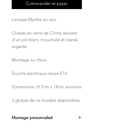
Commander et payer
Lampes Marthe en duo
Globes en verre de Clichy anciens
d'un joli blanc moucheté et liserés
argenté
Montage au choix
Douille électrique neuve E14
Dimensions :H 7cm x 18cm environs
3 globes de ce modèle disponibles.
Montage personnalisé
Pour les montages en baladeuse je