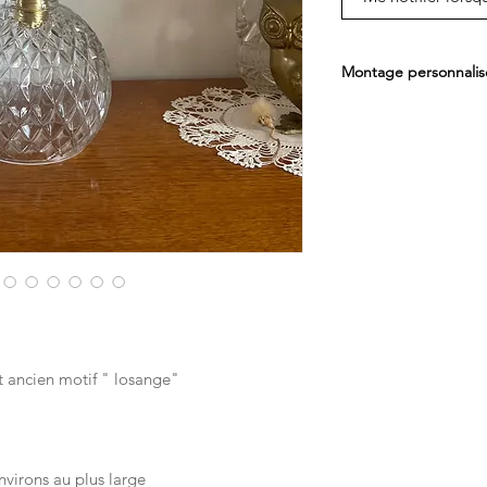
Montage personnalis
Pour les montages e
longueur de cable d
l'ajuster en fonction 
Pour les montages e
ensemble de la longu
Pour les montages en
sortie éléctrique dan
avec cable, interrupt
possible d'integrer u
La plupart de mes m
avec un montage doré
brillant et un cable é
 ancien motif " losange"
possible de choisir u
contacter pour créer
virons au plus large