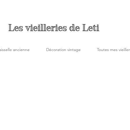
Les vieilleries de Leti
aisselle ancienne
Décoration vintage
Toutes mes vieiller