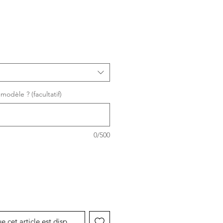
modèle ? (facultatif)
0/500
ue cet article est disponible