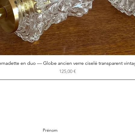
Aperçu rapide
rnadette en duo — Globe ancien verre ciselé transparent vint
Prix
125,00 €
Prénom