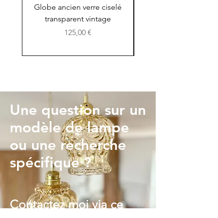
contacter pour créer ensemble votre
Globe ancien verre ciselé
verre moulé ambré vi
lampe sur mesure.
transparent vintage
Prix
125,00 €
Une question sur un
modèle de lampe
ou une recherche
spécifique ?
Contactez moi via ce