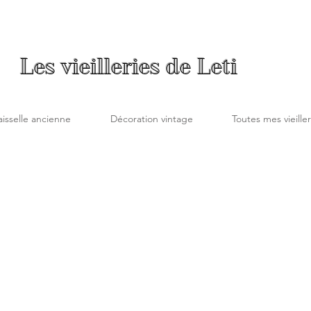
Les vieilleries de Leti
aisselle ancienne
Décoration vintage
Toutes mes vieiller