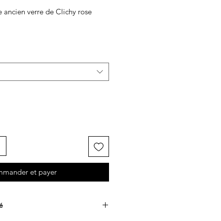
ancien verre de Clichy rose
mander et payer
é