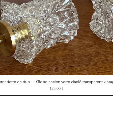
Aperçu rapide
rnadette en duo — Globe ancien verre ciselé transparent vint
Prix
125,00 €