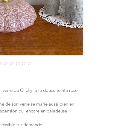
Pour les montages e
longueur de cable d
l'ajuster en fonction 
Pour les montages e
ensemble de la longu
Pour les montages en
sortie éléctrique dan
avec cable, interrupt
possible d'integrer u
La plupart de mes m
avec un montage doré
brillant et un cable é
possible de choisir u
contacter pour créer
 verre de Clichy, à la douce teinte rose
rme de son verre se marie aussi bien en
uspension ou encore en baladeuse
possible sur demande.