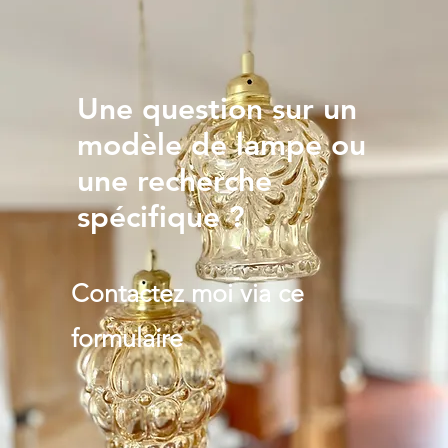
Une question sur un
modèle de lampe ou
une recherche
spécifique ?
Contactez moi via ce
formulaire