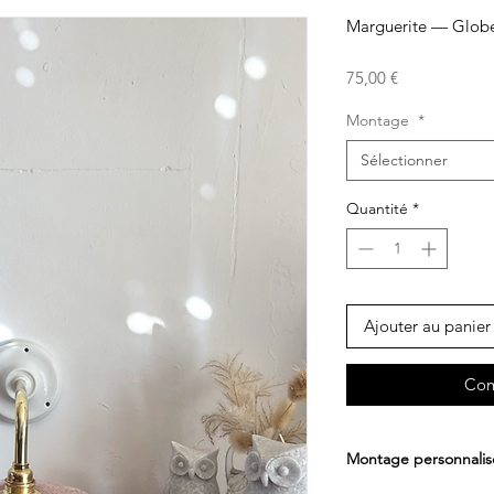
Marguerite — Globe 
Prix
75,00 €
Montage
*
Sélectionner
Quantité
*
Ajouter au panier
Com
Montage personnalis